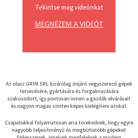
Tekintse meg videónkat
MEGNÉZEM A VIDEÓT
Az olasz GRIM SRL kizárólag önjáró vegyszerező gépek
tervezésére, gyártására és forgalmazására
szakosodott, így pontosan ismeri a gazdák elvárásait
és nagyon magas szinten képes kielégíteni azokat.
Csapatukkal folyamatosan arra törekednek, hogy egyre
nagyobb teljesítményű és megbízhatóbb gépeket
fejlesszenek, amelyek megfelelnek a modern