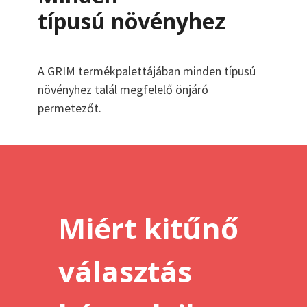
típusú növényhez
A GRIM termékpalettájában minden típusú
növényhez talál megfelelő önjáró
permetezőt.
Miért kitűnő
választás