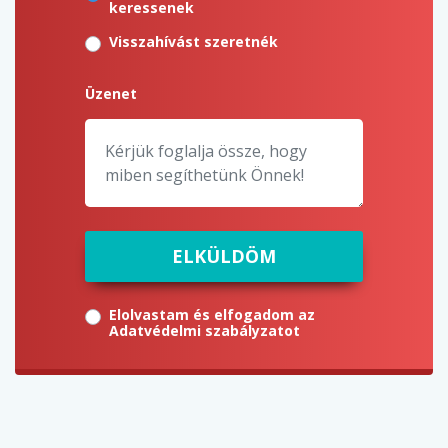
keressenek
Visszahívást szeretnék
Üzenet
ELKÜLDÖM
Elolvastam és elfogadom az
Adatvédelmi szabályzatot