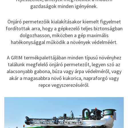
gazdaságok minden igényének.
Önjáró permetezőik kialakításakor kiemelt figyelmet
fordítottak arra, hogy a gépkezelő teljes biztonságban
dolgozhasson, miközben a gép maximális
hatékonysággal működik a növények védelméért.
A GRIM termékpalettájában minden típusú növényhez
találunk megfelelő önjáró permetezőt, legyen szó az
alacsonyabb gabona, búza vagy árpa védelméről, vagy
akár a magasabbra növő kukorica, napraforgó vagy
repce vegyszerezéséről.