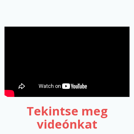
Tekintse meg
videónkat