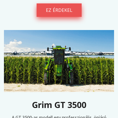
EZ ÉRDEKEL
Grim GT 3500
A GT 3500-as modell egy professzionális, önjáró