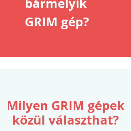
bármelyik
GRIM gép?
Milyen GRIM gépek
közül választhat?