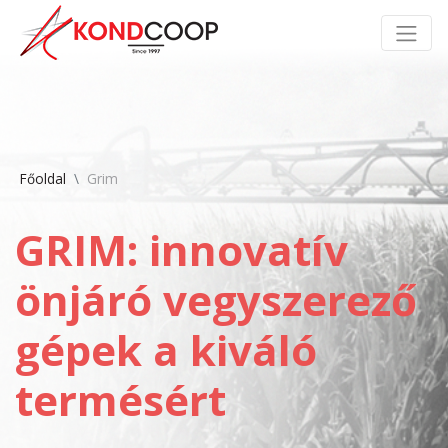
Főoldal
Grim
GRIM: innovatív
önjáró vegyszerező
gépek a kiváló
termésért