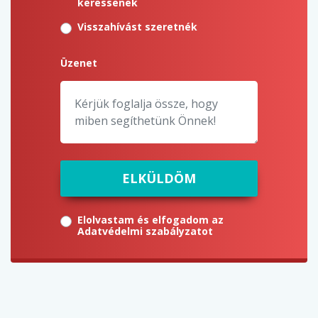
keressenek
Visszahívást szeretnék
Üzenet
ELKÜLDÖM
Elolvastam és elfogadom az
Adatvédelmi szabályzatot