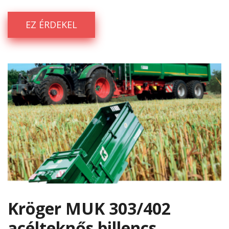
EZ ÉRDEKEL
Kröger MUK 303/402
acélteknős billencs