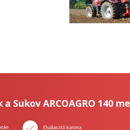
k a Sukov ARCOAGRO 140 mell
etén
Elválasztó karima