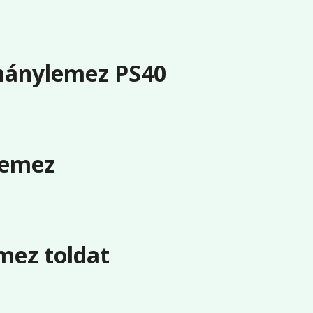
mánylemez PS40
lemez
ez toldat