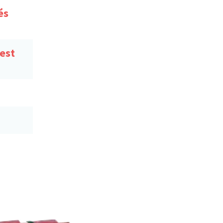
és
est