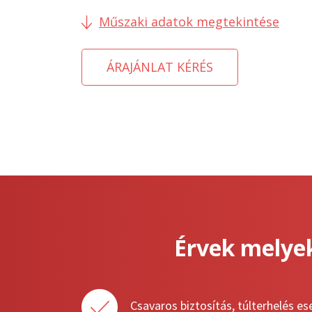
Műszaki adatok megtekintése
ÁRAJÁNLAT KÉRÉS
Érvek melye
Csavaros biztosítás, túlterhelés es