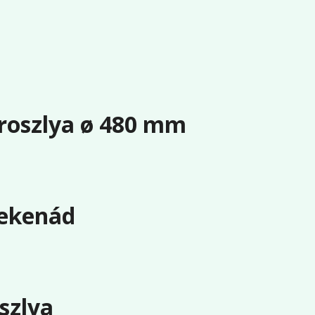
soroszlya ø 480 mm
 ekenád
oszlya