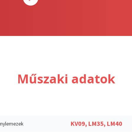
Műszaki adatok
KV09, LM35, LM40
́nylemezek