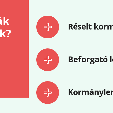
ák
Réselt kor
k?
Beforgató 
Kormánylem