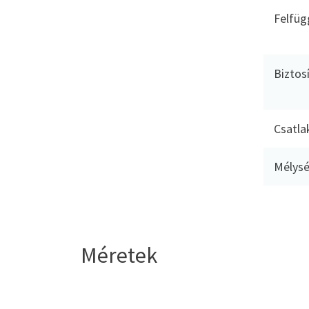
Felfüg
Biztos
Csatla
Mélysé
Méretek