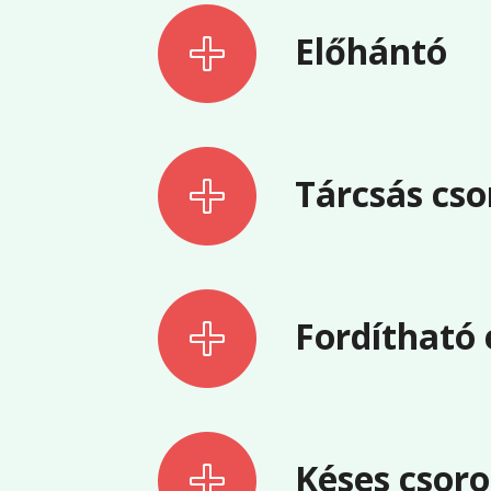
Előhántó
Tárcsás c
Fordítható
Késes csor