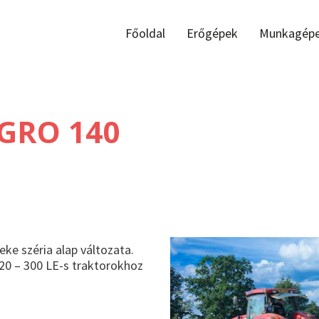
Főoldal
Erőgépek
Munkagép
GRO 140
ke széria alap változata.
120 – 300 LE-s traktorokhoz