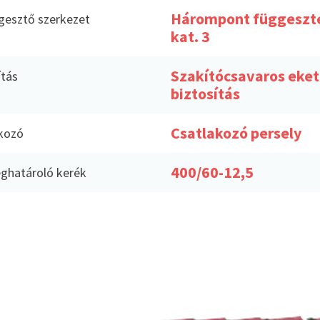
Hárompont függeszt
gesztő szerkezet
kat. 3
Szakítócsavaros eket
ítás
biztosítás
Csatlakozó persely
kozó
400/60-12,5
ghatároló kerék