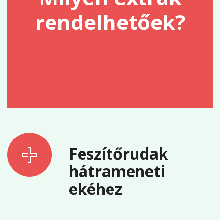
rendelhetőek?
Feszítőrudak
hátrameneti
ekéhez