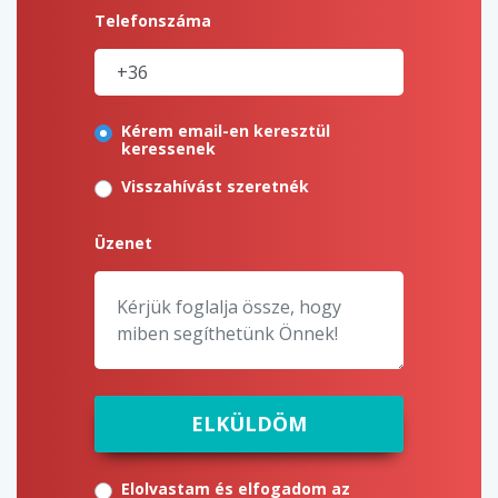
Telefonszáma
Kérem email-en keresztül
keressenek
Visszahívást szeretnék
Üzenet
ELKÜLDÖM
Elolvastam és elfogadom az