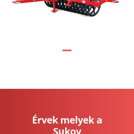
Érvek melyek a
Sukov