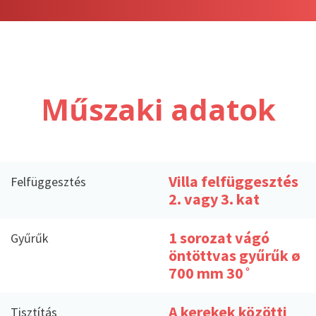
Műszaki adatok
Villa felfüggesztés
Felfüggesztés
2. vagy 3. kat
1 sorozat vágó
Gyűrűk
öntöttvas gyűrűk ø
700 mm 30 ̊
A kerekek közötti
Tisztítás