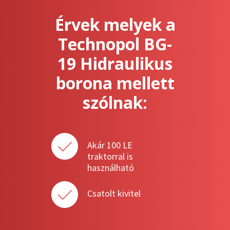
Érvek melyek a
Technopol BG-
19 Hidraulikus
borona mellett
szólnak:
Akár 100 LE
traktorral is
használható
Csatolt kivitel