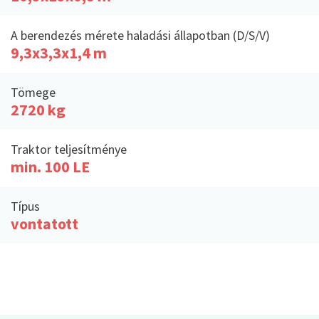
A berendezés mérete haladási állapotban (D/S/V)
9,3x3,3x1,4 m
Tömege
2720 kg
Traktor teljesítménye
min. 100 LE
Típus
vontatott