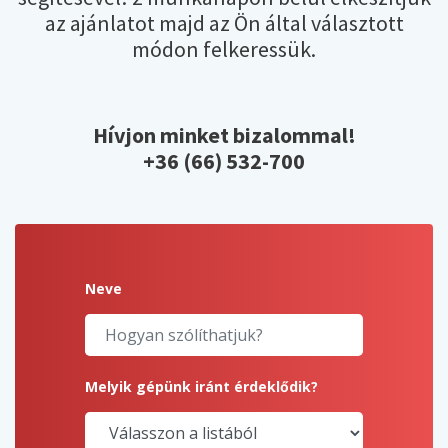
az ajánlatot majd az Ön által választott
módon felkeressük.
Hívjon minket bizalommal!
+36 (66) 532-700
Neve
Melyik gépünk iránt érdeklődik?