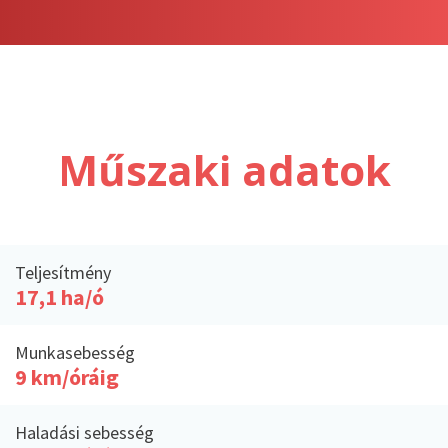
Műszaki adatok
Teljesítmény
17,1 ha/ó
Munkasebesség
9 km/óráig
Haladási sebesség