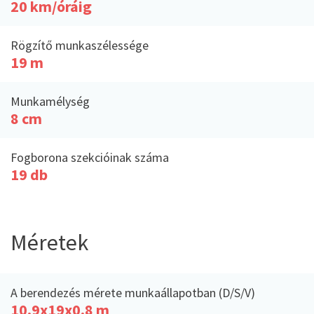
20 km/óráig
Rögzítő munkaszélessége
19 m
Munkamélység
8 cm
Fogborona szekcióinak száma
19 db
Méretek
A berendezés mérete munkaállapotban (D/S/V)
10,9x19x0,8 m