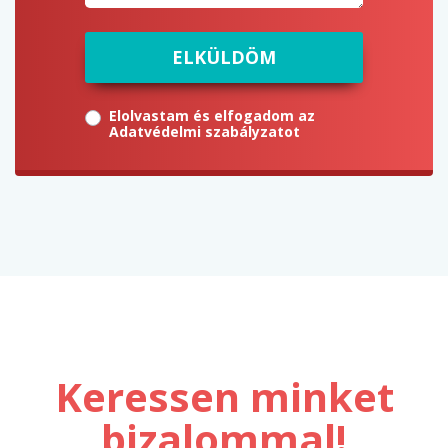
ELKÜLDÖM
Elolvastam és elfogadom az
Adatvédelmi szabályzatot
Keressen minket
bizalommal!