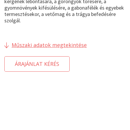
kérgének lebontására, a göröngyök törésére, a
gyomnövények kifésülésére, a gabonafélék és egyebek
termesztésekor, a vetőmag és a trágya befedésére
szolgál.
Műszaki adatok megtekintése
ÁRAJÁNLAT KÉRÉS