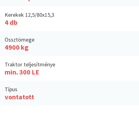
Kerekek 12,5/80x15,3
4 db
Össztömege
4900 kg
Traktor teljesítménye
min. 300 LE
Típus
vontatott