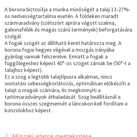
A borona biztosítja a munka minőségét a talaj 13-27%-
os nedvességtartalma esetén. A földeken maradt
szármaradvány (szétszórt apróra vágott szalma,
gabonafélék és magas szárú termények) beforgatására
szolgál.
A fogak szögét az állítható keret határozza meg. A
borona fogai hegyes végével a mozgás irányába
gyárilag vannak felszerelve. Emiatt a fogak a
függőlegeshez képest 40°-os szöget zárnak be (50°-t a
talajhoz képest).
Ez a szög a legtöbb talajtípusra alkalmas, nincs
vontatási sebességkorlátozás, optimálisan előkészíti a
talajt a magok számára, és megkönnyíti a
tarlómaradványok áthaladását. Szög beállításnál a
borona összes szegmensét a láncokon kell fordítani a
konzolokhoz képest.
Műszaki adatok megtekintése