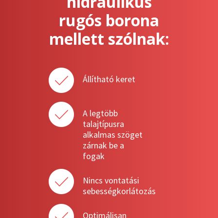
hidraulikus
rugós borona
mellett szólnak:
Állítható keret
A legtöbb
talajtípusra
alkalmas szöget
zárnak be a
fogak
Nincs vontatási
sebességkorlátozás
Optimálisan