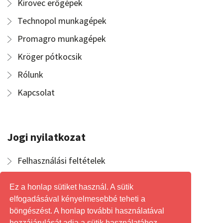
Kirovec erőgépek
Technopol munkagépek
Promagro munkagépek
Kröger pótkocsik
Rólunk
Kapcsolat
Jogi nyilatkozat
Felhasználási feltételek
Általános szerződési feltételek
Ez a honlap sütiket használ. A sütik
Adatvédelmi nyilatkozat
elfogadásával kényelmesebbé teheti a
böngészést. A honlap további használatával
hozzájárulását adja a sütik használatához.