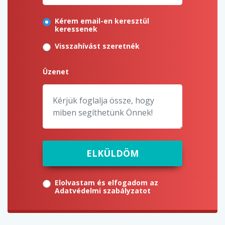
Kérem email-en keresztül
keressenek
Visszahívást szeretnék
Üzenet
ELKÜLDÖM
Elolvastam és elfogadom az
Adatvédelmi szabályzatot