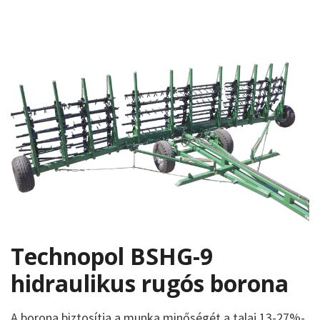
Technopol BSHG-9
hidraulikus rugós borona
A borona biztosítja a munka minőségét a talaj 13-27%-