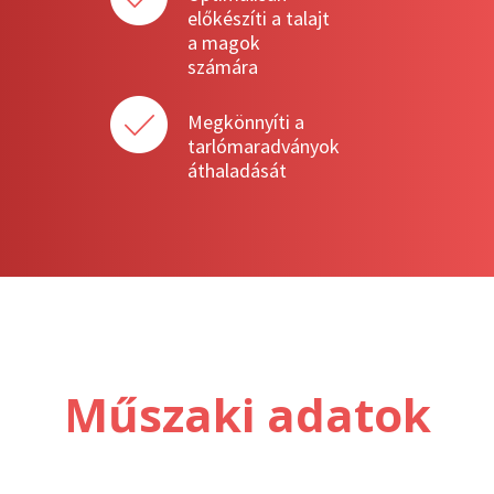
előkészíti a talajt
a magok
számára
Megkönnyíti a
tarlómaradványok
áthaladását
Műszaki adatok