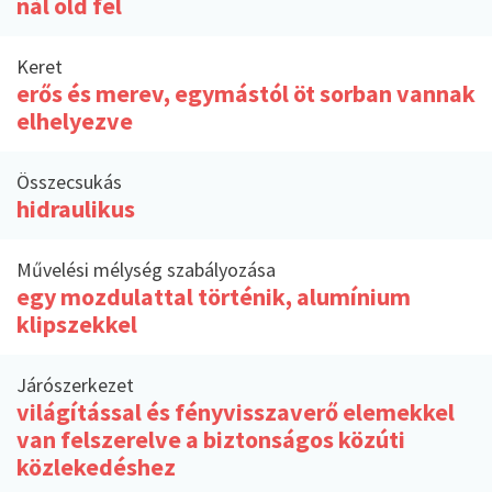
nál old fel
Keret
erős és merev, egymástól öt sorban vannak
elhelyezve
Összecsukás
hidraulikus
Művelési mélység szabályozása
egy mozdulattal történik, alumínium
klipszekkel
Járószerkezet
világítással és fényvisszaverő elemekkel
van felszerelve a biztonságos közúti
közlekedéshez