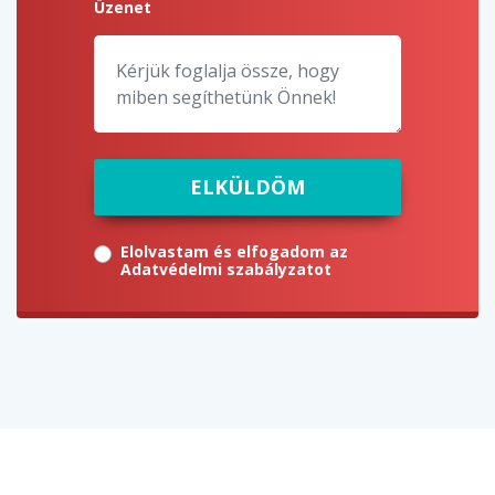
Üzenet
ELKÜLDÖM
Elolvastam és elfogadom az
Adatvédelmi szabályzatot