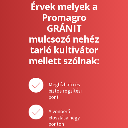
Érvek melyek a
Promagro
GRÁNIT
mulcsozó nehéz
tarló kultivátor
mellett szólnak:
Megbízható és
biztos rögzítési
pont
A vonóerő
eloszlása négy
ponton