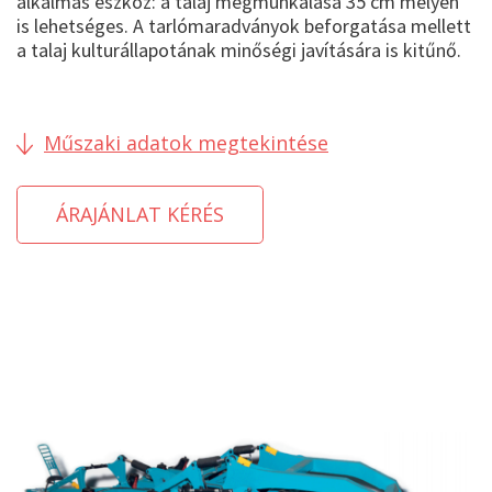
alkalmas eszköz: a talaj megmunkálása 35 cm mélyen
is lehetséges. A tarlómaradványok beforgatása mellett
a talaj kulturállapotának minőségi javítására is kitűnő.
Műszaki adatok megtekintése
ÁRAJÁNLAT KÉRÉS