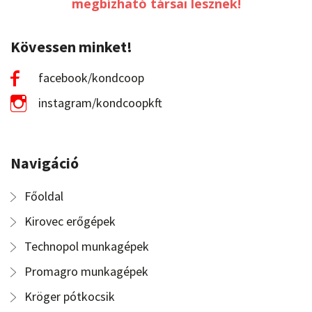
megbízható társai lesznek!
Kövessen minket!
facebook/kondcoop
instagram/kondcoopkft
Navigáció
Főoldal
Kirovec erőgépek
Technopol munkagépek
Promagro munkagépek
Kröger pótkocsik